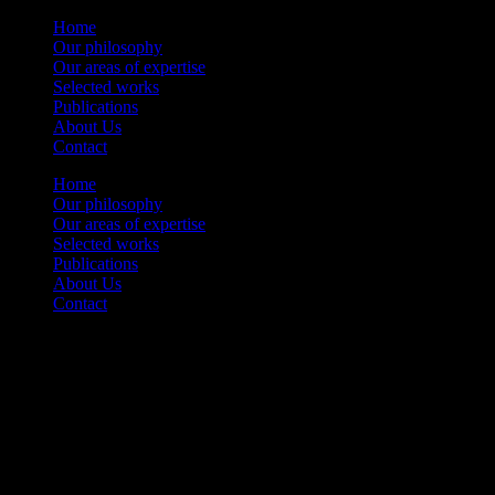
Skip
Home
to
Our philosophy
content
Our areas of expertise
Selected works
Publications
About Us
Contact
Toggle
Home
the
Our philosophy
button
Our areas of expertise
to
Selected works
expand
Publications
or
About Us
collapse
Contact
the
Menu